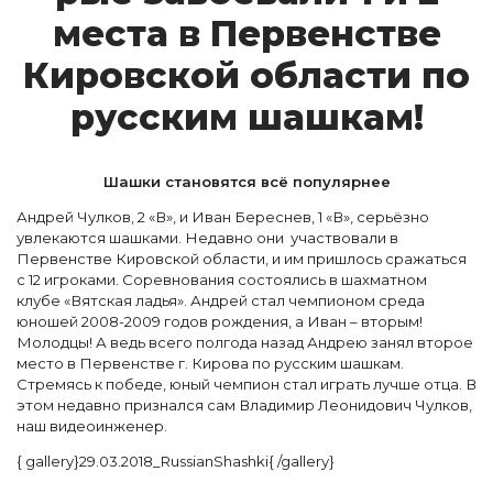
мес­та в Пер­венс­тве
Ки­ров­ской об­ласти по
рус­ским шаш­кам!
Шашки становятся всё популярнее
Андрей Чулков, 2 «В», и Иван Береснев, 1 «В», серьёзно
увлекаются шашками. Недавно они участвовали в
Первенстве Кировской области, и им пришлось сражаться
с 12 игроками. Соревнования состоялись в шахматном
клубе «Вятская ладья». Андрей стал чемпионом среда
юношей 2008-2009 годов рождения, а Иван – вторым!
Молодцы! А ведь всего полгода назад Андрею занял второе
место в Первенстве г. Кирова по русским шашкам.
Стремясь к победе, юный чемпион стал играть лучше отца. В
этом недавно признался сам Владимир Леонидович Чулков,
наш видеоинженер.
{ gallery}29.03.2018_RussianShashki{ /gallery}