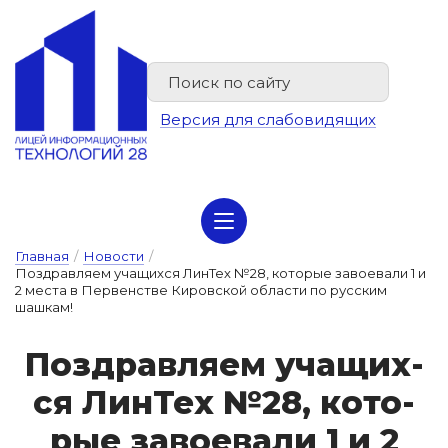
Версия для слабовидящих
Сведения об организации отдыха детей и их оздоровлении
Главная
/
Новости
/
Поздравляем учащихся ЛинТех №28, которые завоевали 1 и
2 места в Первенстве Кировской области по русским
шашкам!
Поз­драв­ля­ем у­ча­щих­
ся Лин­Тех №28, ко­то­
рые за­во­е­ва­ли 1 и 2