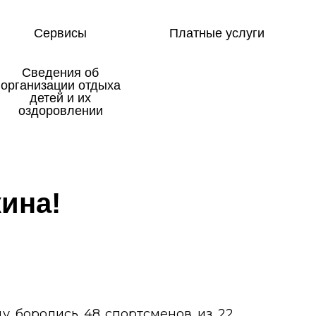
Сервисы
Платные услуги
Сведения об
организации отдыха
детей и их
оздоровлении
и­на!
ду боролись 48 спортсменов из 22