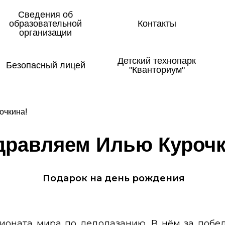
Сведения об
образовательной
Контакты
организации
Детский технопарк
Безопасный лицей
"Кванториум"
очкина!
драв­ля­ем Илью Ку­роч­к
Подарок на день рождения
пионата мира по ледолазанию. В нём за побе