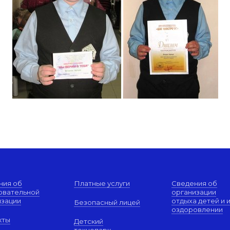
ния об
Платные услуги
Сведения об
овательной
организации
изации
отдыха детей и 
Безопасный лицей
оздоровлении
кты
Детский