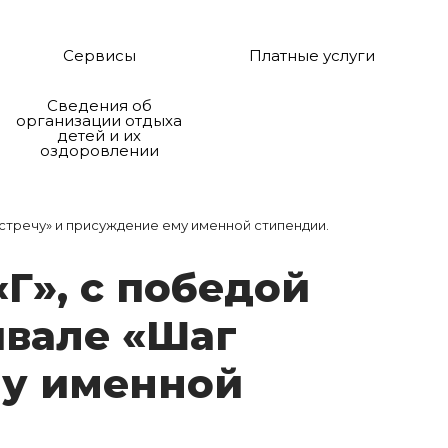
Сервисы
Платные услуги
Сведения об
организации отдыха
детей и их
оздоровлении
стречу» и присуждение ему именной стипендии.
«Г», с по­бе­дой
и­ва­ле «Шаг
му и­мен­ной