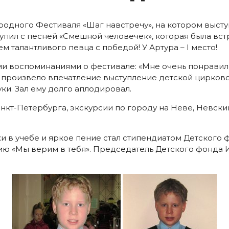
родного Фестиваля «Шаг навстречу», на котором высту
тупил с песней «Смешной человечек», которая была вст
 талантливого певца с победой! У Артура – I место!
ми воспоминаниями о фестивале: «Мне очень понравил
 произвело впечатление выступление детской цирковой
ки. Зал ему долго аплодировал.
кт-Петербурга, экскурсии по городу на Неве, Невски
хи в учебе и яркое пение стал стипендиатом Детского
 «Мы верим в тебя». Председатель Детского фонда Ив