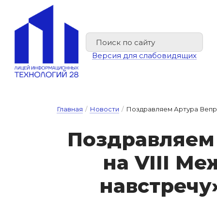
Версия для слабовидящих
Главная
/
Новости
/
Поздравляем Артура Вепрев
Поз­драв­ля­ем 
на VIII Меж
навс­тре­чу