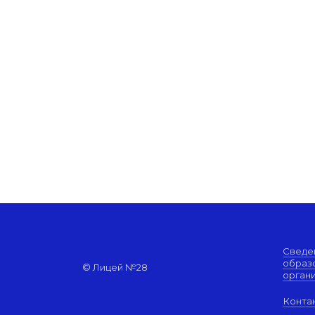
Сведе
образ
© Лицей №28
орган
Конта