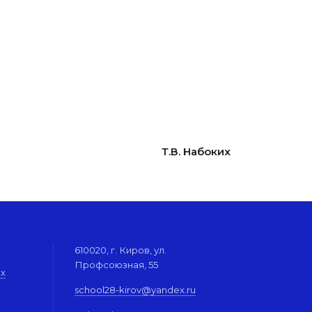
Т.В. Набоких
610020, г. Киров, ул.
Профсоюзная, 55
их
school28-kirov@yandex.ru