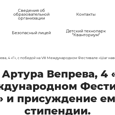
Сведения об
образовательной
Контакты
организации
Детский технопарк
Безопасный лицей
"Кванториум"
а, 4 «Г», с победой на VIII Международном Фестивале «Шаг нав
Ар­ту­ра Веп­ре­ва, 4 
­ду­на­род­ном Фес­т
» и при­суж­де­ние е­
сти­пен­дии.