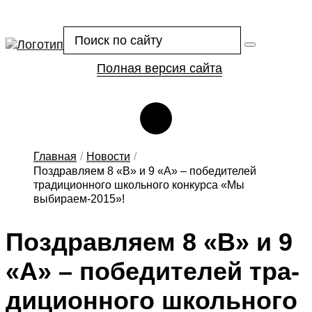
Полная версия сайта
Сведения об организации отдыха детей и их оздоровлении
Главная
/
Новости
/
Поздравляем 8 «В» и 9 «А» – победителей
традиционного школьного конкурса «Мы
выбираем-2015»!
Поз­драв­ля­ем 8 «В» и 9
«А» – по­бе­ди­те­лей тра­
ди­ци­он­но­го школь­но­го