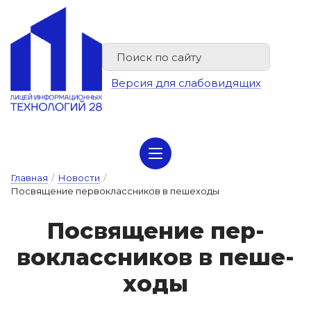
Версия для слабовидящих
Сведения об организации отдыха детей и их оздоровлении
Главная
/
Новости
/
Посвящение первоклассников в пешеходы
Пос­вя­ще­ние пер­
воклас­сни­ков в пе­ше­
хо­ды