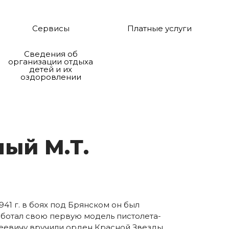
Сервисы
Платные услуги
Сведения об
организации отдыха
детей и их
оздоровлении
­ный М.Т.
941 г. в боях под Брянском он был
аботал свою первую модель пистолета-
феевичу вручили орден Красной Звезды