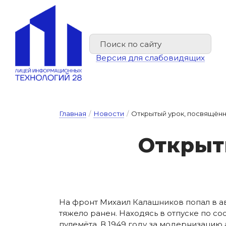
Версия для слабовидящих
Главная
/
Новости
/
Открытый урок, посвящённ
От­кры­т
На фронт Михаил Калашников попал в авгу
тяжело ранен. Находясь в отпуске по с
пулемёта. В 1949 году за модернизацию