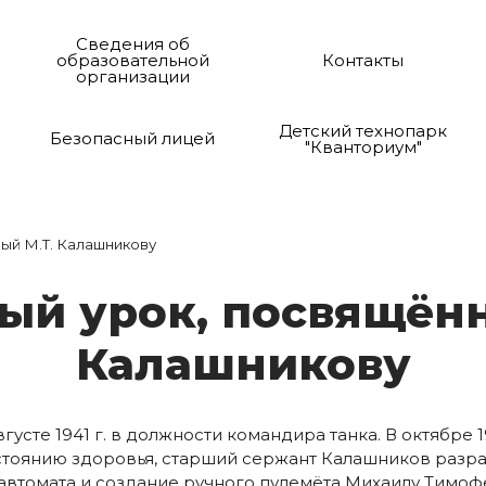
Сведения об
образовательной
Контакты
организации
Детский технопарк
Безопасный лицей
"Кванториум"
ый М.Т. Калашникову
ый у­рок, пос­вя­щён
Ка­лаш­ни­ко­ву
сте 1941 г. в должности командира танка. В октябре 1
остоянию здоровья, старший сержант Калашников разр
 автомата и создание ручного пулемёта Михаилу Тимо