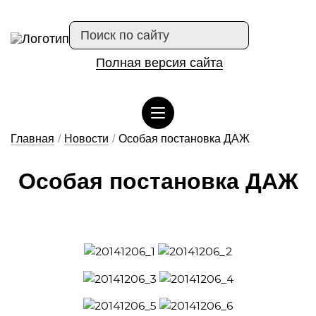
Полная версия сайта
Сведения об организации отдыха детей и их оздоровлении
Главная
/
Новости
/
Особая постановка ДАЖ
О­со­бая пос­та­нов­ка ДАЖ