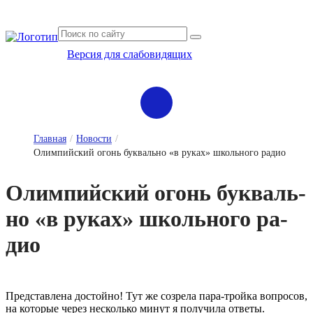
Версия для слабовидящих
Сведения об организации отдыха детей и их оздоровлении
Главная
/
Новости
/
Олимпийский огонь буквально «в руках» школьного радио
О­лим­пий­ский о­гонь бук­валь­
но «в ру­ках» школь­но­го ра­
дио
Представлена достойно! Тут же созрела пара-тройка вопросов,
на которые через несколько минут я получила ответы.