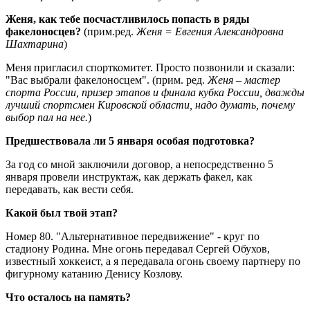
Женя, как тебе посчастливилось попасть в ряды
факелоносцев?
(прим.ред.
Женя = Евгения Александровна
Шахтарина
)
Меня пригласил спорткомитет. Просто позвонили и сказали:
"Вас выбрали факелоносцем". (прим. ред.
Женя – мастер
спорта России, призер этапов и финала кубка России, дважды
лучший спортсмен Кировской области, надо думать, почему
выбор пал на нее.
)
Предшествовала ли 5 января особая подготовка?
За год со мной заключили договор, а непосредственно 5
января провели инструктаж, как держать факел, как
передавать, как вести себя.
Какой был твой этап?
Номер 80. "Альтернативное передвижение" - круг по
стадиону Родина. Мне огонь передавал Сергей Обухов,
известный хоккеист, а я передавала огонь своему партнеру по
фигурному катанию Денису Козлову.
Что осталось на память?