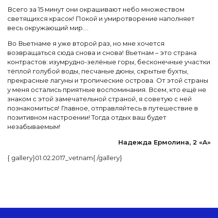
Всего за 15 минут они окрашивают небо множеством
светящихся красок! Покой и умиротворение наполняет
весь окружающий мир….
Во Вьетнаме я уже второй раз, но мне хочется
возвращаться сюда снова и снова! Вьетнам – это страна
контрастов: изумрудно-зелёные горы, бесконечные участки
тёплой голубой воды, песчаные дюны, скрытые бухты,
прекрасные лагуны и тропические острова. От этой страны
у меня остались приятные воспоминания. Всем, кто ещё не
знаком с этой замечательной страной, я советую с ней
познакомиться! Главное, отправляйтесь в путешествие в
позитивном настроении! Тогда отдых ваш будет
незабываемым!
Надежда Ермолина, 2 «А»
{ gallery}01.02.2017_vetnam{ /gallery}