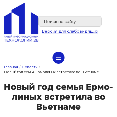
Версия для слабовидящих
Сведения об организации отдыха детей и их оздоровлении
Главная
/
Новости
/
Новый год семья Ермолиных встретила во Вьетнаме
Но­вый год семья Ер­мо­
ли­ных встре­ти­ла во
Вь­ет­на­ме