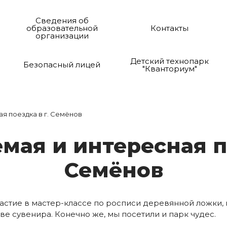
Сведения об
образовательной
Контакты
организации
Детский технопарк
Безопасный лицей
"Кванториум"
я поездка в г. Семёнов
е­мая и ин­те­рес­ная п
Се­мё­нов
частие в мастер-классе по росписи деревянной ложки, 
тве сувенира. Конечно же, мы посетили и парк чудес.