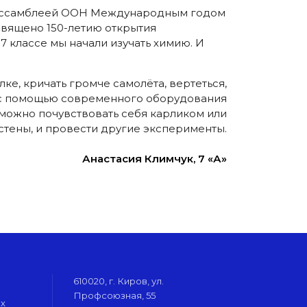
ой ассамблеей ООН Международным годом
священо 150-летию открытия
 классе мы начали изучать химию. И
лке, кричать громче самолёта, вертеться,
о» с помощью современного оборудования
 можно почувствовать себя карликом или
я стены, и провести другие эксперименты.
Анастасия Климчук, 7 «А»
610020, г. Киров, ул.
Профсоюзная, 55
их