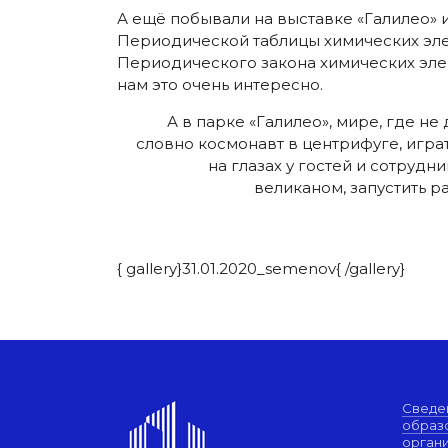
А ещё побывали на выставке «Галилео»
Периодической таблицы химических эле
Периодического закона химических элем
нам это очень интересно.
А в парке «Галилео», мире, где не
словно космонавт в центрифуге, игра
на глазах у гостей и сотруд
великаном, запустить р
{ gallery}31.01.2020_semenov{ /gallery}
Сведе
образ
орган