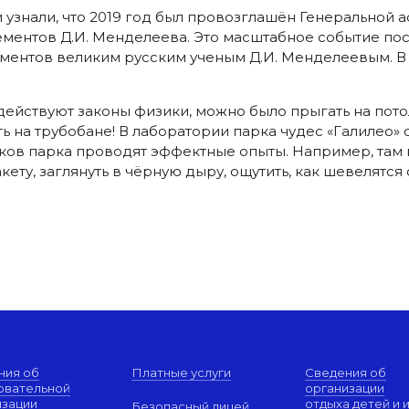
 и узнали, что 2019 год был провозглашён Генеральн
ментов Д.И. Менделеева. Это масштабное событие по
ентов великим русским ученым Д.И. Менделеевым. В 7
 действуют законы физики, можно было прыгать на пото
ть на трубобане! В лаборатории парка чудес «Галиле
ников парка проводят эффектные опыты. Например, там
акету, заглянуть в чёрную дыру, ощутить, как шевелятс
ния об
Платные услуги
Сведения об
овательной
организации
изации
отдыха детей и 
Безопасный лицей