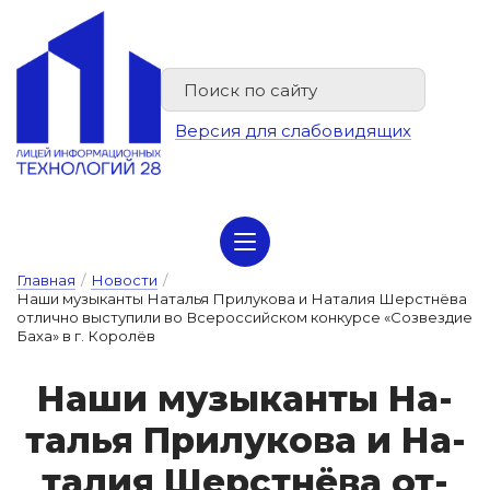
Версия для слабовидящих
Сведения об организации отдыха детей и их оздоровлении
Главная
/
Новости
/
Наши музыканты Наталья Прилукова и Наталия Шерстнёва
отлично выступили во Всероссийском конкурсе «Созвездие
Баха» в г. Королёв
На­ши му­зы­кан­ты На­
талья При­лу­ко­ва и На­
та­лия Шерс­тнё­ва от­