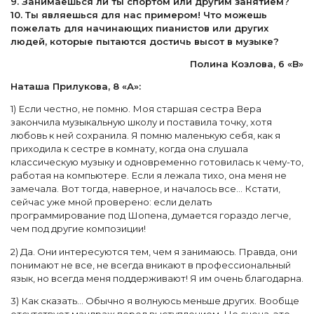
9. Занимаешься ли ты спортом или другим занятием?
10. Ты являешься для нас примером! Что можешь
пожелать для начинающих пианистов или других
людей, которые пытаются достичь высот в музыке?
Полина Козлова, 6 «В»
Наташа Прилукова, 8 «А»:
1) Если честно, не помню. Моя старшая сестра Вера
закончила музыкальную школу и поставила точку, хотя
любовь к ней сохранила. Я помню маленькую себя, как я
приходила к сестре в комнату, когда она слушала
классическую музыку и одновременно готовилась к чему-то,
работая на компьютере. Если я лежала тихо, она меня не
замечала. Вот тогда, наверное, и началось все... Кстати,
сейчас уже мной проверено: если делать
программирование под Шопена, думается гораздо легче,
чем под другие композиции!
2) Да. Они интересуются тем, чем я занимаюсь. Правда, они
понимают не все, не всегда вникают в профессиональный
язык, но всегда меня поддерживают! Я им очень благодарна.
3) Как сказать... Обычно я волнуюсь меньше других. Вообще
отсутствует мандраж перед выступлением. Но сцена, это