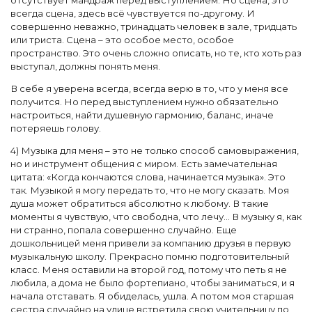
всегда сцена, здесь всё чувствуется по-другому. И
совершенно неважно, тринадцать человек в зале, тридцать
или триста. Сцена – это особое место, особое
пространство. Это очень сложно описать, но те, кто хоть раз
выступал, должны понять меня.
В себе я уверена всегда, всегда верю в то, что у меня все
получится. Но перед выступлением нужно обязательно
настроиться, найти душевную гармонию, баланс, иначе
потеряешь голову.
4) Музыка для меня – это не только способ самовыражения,
но и инструмент общения с миром. Есть замечательная
цитата: «Когда кончаются слова, начинается музыка». Это
так. Музыкой я могу передать то, что не могу сказать. Моя
душа может обратиться абсолютно к любому. В такие
моменты я чувствую, что свободна, что лечу... В музыку я, как
ни странно, попала совершенно случайно. Еще
дошкольницей меня привели за компанию друзья в первую
музыкальную школу. Прекрасно помню подготовительный
класс. Меня оставили на второй год, потому что петь я не
любила, а дома не было фортепиано, чтобы заниматься, и я
начала отставать. Я обиделась, ушла. А потом моя старшая
сестра случайно на улице встретила свою учительницу по