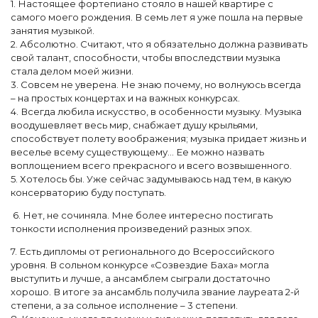
1. Настоящее фортепиано стояло в нашей квартире с
самого моего рождения. В семь лет я уже пошла на первые
занятия музыкой.
2. Абсолютно. Считают, что я обязательно должна развивать
свой талант, способности, чтобы впоследствии музыка
стала делом моей жизни.
3. Совсем не уверена. Не знаю почему, но волнуюсь всегда
– на простых концертах и на важных конкурсах.
4. Всегда любила искусство, в особенности музыку. Музыка
воодушевляет весь мир, снабжает душу крыльями,
способствует полету воображения; музыка придает жизнь и
веселье всему существующему... Ее можно назвать
воплощением всего прекрасного и всего возвышенного.
5. Хотелось бы. Уже сейчас задумываюсь над тем, в какую
консерваторию буду поступать.
6. Нет, не сочиняла. Мне более интересно постигать
тонкости исполнения произведений разных эпох.
7. Есть дипломы от регионального до Всероссийского
уровня. В сольном конкурсе «Созвездие Баха» могла
выступить и лучше, а ансамблем сыграли достаточно
хорошо. В итоге за ансамбль получила звание лауреата 2-й
степени, а за сольное исполнение – 3 степени.