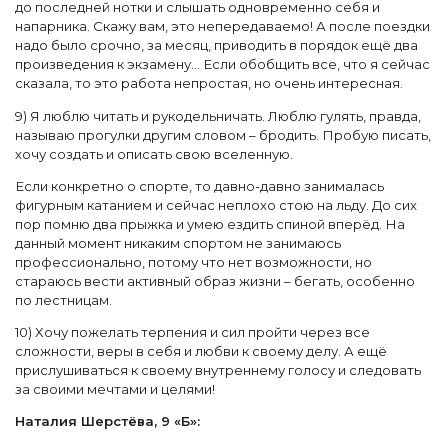
до последней нотки и слышать одновременно себя и
напарника. Скажу вам, это непередаваемо! А после поездки
надо было срочно, за месяц, приводить в порядок ещё два
произведения к экзамену... Если обобщить все, что я сейчас
сказала, то это работа непростая, но очень интересная.
9) Я люблю читать и рукодельничать. Люблю гулять, правда,
называю прогулки другим словом – бродить. Пробую писать,
хочу создать и описать свою вселенную.
Если конкретно о спорте, то давно-давно занималась
фигурным катанием и сейчас неплохо стою на льду. До сих
пор помню два прыжка и умею ездить спиной вперёд. На
данный момент никаким спортом не занимаюсь
профессионально, потому что нет возможности, но
стараюсь вести активный образ жизни – бегать, особенно
по лестницам.
10) Хочу пожелать терпения и сил пройти через все
сложности, веры в себя и любви к своему делу. А ещё
прислушиваться к своему внутреннему голосу и следовать
за своими мечтами и целями!
Наталия Шерстёва, 9 «Б»: