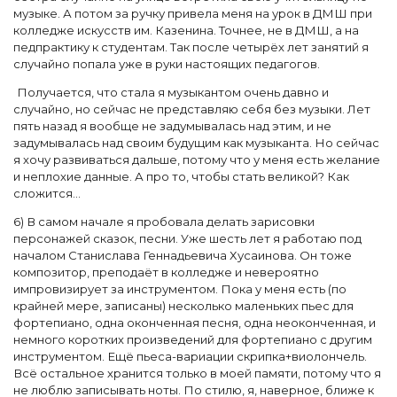
музыке. А потом за ручку привела меня на урок в ДМШ при
колледже искусств им. Казенина. Точнее, не в ДМШ, а на
педпрактику к студентам. Так после четырёх лет занятий я
случайно попала уже в руки настоящих педагогов.
Получается, что стала я музыкантом очень давно и
случайно, но сейчас не представляю себя без музыки. Лет
пять назад я вообще не задумывалась над этим, и не
задумывалась над своим будущим как музыканта. Но сейчас
я хочу развиваться дальше, потому что у меня есть желание
и неплохие данные. А про то, чтобы стать великой? Как
сложится...
6) В самом начале я пробовала делать зарисовки
персонажей сказок, песни. Уже шесть лет я работаю под
началом Станислава Геннадьевича Хусаинова. Он тоже
композитор, преподаёт в колледже и невероятно
импровизирует за инструментом. Пока у меня есть (по
крайней мере, записаны) несколько маленьких пьес для
фортепиано, одна оконченная песня, одна неоконченная, и
немного коротких произведений для фортепиано с другим
инструментом. Ещё пьеса-вариации скрипка+виолончель.
Всё остальное хранится только в моей памяти, потому что я
не люблю записывать ноты. По стилю, я, наверное, ближе к