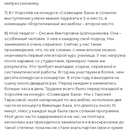
импрессионизму.
7) В г.Королёв на конкурсе «Созвездие Баха» в сольном
выступлении у меня звание лауреата и 3-е место, в
номинации «Фортепианный ансамбль» – второе место.
8) Мой педагог – Оксана Викторовна Шапошникова. Она –
особенный человек. У нее к каждому свой подход. Мы
занимаемся очень серьёзно. Сейчас у нас такие
произведения, что, по её словам, с ними вполне можно
оканчивать первый или второй курс училища. У нас нагрузка
почти наравне со студентами, примерно такие же
результаты. Это требует выкладки, отдачи, серьёзной и
систематической работы. В год мы участвуем в более, чем
десяти конкурсах и концертах. В этом году я выходила на
сцену около двадцати раз. Перед каждым я занималась
больше часа в день. Труднее всего было перед поездкой в
Королёв на конкурс «Созвездие Баха». Мы с Таисией
Тарасовой, моей напарницей по ансамблю, исполняли две
части из концерта Вивальди-Баха, это длилось около 10
минут, плюс у каждой ещё была своя сольная программа.
Мой урок часто задерживался на час, на полтора,
несколько раз приходилось заниматься и в воскресенье до
такой степени, пока мы не стали знать партии свои и чужие