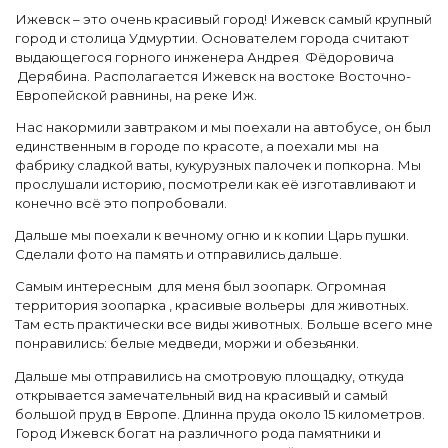
Ижевск – это очень красивый город! Ижевск самый крупный
город и столица Удмуртии. Основателем города считают
выдающегося горного инженера Андрея Фёдоровича
Дерябина. Располагается Ижевск на востоке Восточно-
Европейской равнины, на реке Иж.
Нас накормили завтраком и мы поехали на автобусе, он был
единственным в городе по красоте, а поехали мы на
фабрику сладкой ваты, кукурузных палочек и попкорна. Мы
прослушали историю, посмотрели как её изготавливают и
конечно всё это попробовали.
Дальше мы поехали к вечному огню и к копии Царь пушки.
Сделали фото на память и отправились дальше.
Самым интересным для меня был зоопарк. Огромная
территория зоопарка , красивые вольеры для животных.
Там есть практически все виды животных. Больше всего мне
понравились: белые медведи, моржи и обезьянки.
Дальше мы отправились на смотровую площадку, откуда
открывается замечательный вид на красивый и самый
большой пруд в Европе. Длинна пруда около 15 километров.
Город Ижевск богат на различного рода памятники и