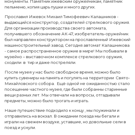
монументы. Памятник ижевским оружейникам, памятник
пельменю, копия царь пушки и много других.
Прославил Ижевск Михаил Тимофеевич Калашников -
выдающийся конструктор, создателей стрелкового оружия.
Для организации производства своего автомата,
получившего обозначение АК-47, изобретатель-оружейник
был направлен конструктором на прославленный Ижевский
машиностроительный завод. Сегодня автомат Калашникова
- самое распространенное оружие в мире! Мы побывали в
музейно – выставочном комплексе стрелкового оружия,
сходили в тир и даже постреляли.
После музея у нас было свободное время, можно было
купить сувениры на память и погулять на территории Свято-
Михайловского собора. Ещё одной не ожиданностью стало
посещение частного музея, где были собранны старинные
вещи разных лет. Мы отвечали на вопросы, отгадывали
предметы, можно было трогать и играть.
Наше путешествие подходило к концу , мы поужинали и
отправились на вокзал. В ожидании поезда мы бегали и
играли на свежем воздухе, уставшие, но довольные сели в
поезд и уснули.