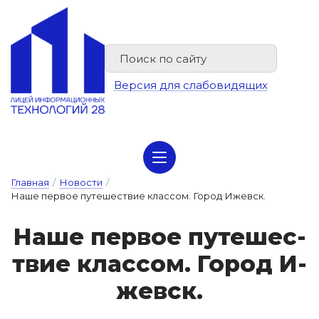
Версия для слабовидящих
Сведения об организации отдыха детей и их оздоровлении
Главная
/
Новости
/
Наше первое путешествие классом. Город Ижевск.
На­ше пер­вое пу­те­шес­
твие клас­сом. Го­род И­
жевск.