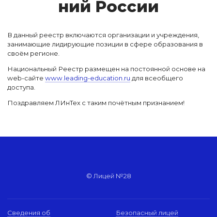
ний Рос­сии
В данный реестр включаются организации и учреждения,
занимающие лидирующие позиции в сфере образования в
своём регионе.
Национальный Реестр размещен на постоянной основе на
web-сайте
www.leading-education.ru
для всеобщего
доступа.
Поздравляем ЛИнТех с таким почётным признанием!
© Лицей №28
Сведения об
Безопасный лицей