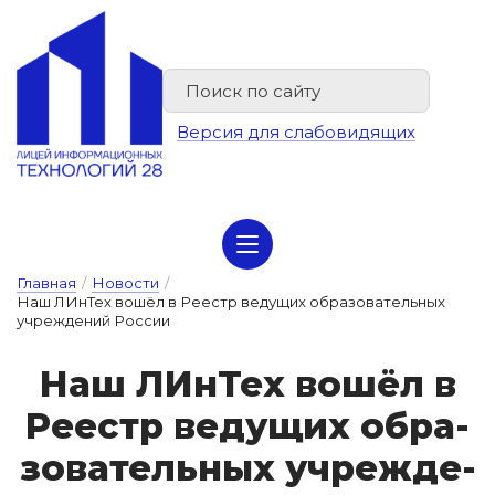
Версия для слабовидящих
Сведения об организации отдыха детей и их оздоровлении
Главная
/
Новости
/
Наш ЛИнТех вошёл в Реестр ведущих образовательных
учреждений России
Наш ЛИн­Тех во­шёл в
Ре­естр ве­ду­щих об­ра­
зо­ва­тель­ных уч­режде­