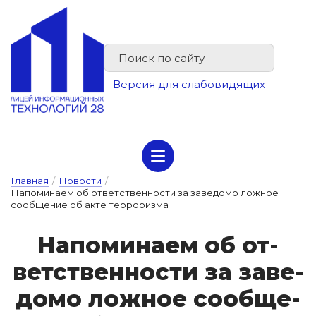
Версия для слабовидящих
Сведения об организации отдыха детей и их оздоровлении
Главная
/
Новости
/
Напоминаем об ответственности за заведомо ложное
сообщение об акте терроризма
На­по­ми­на­ем об от­
ветс­твен­ности за за­ве­
до­мо лож­ное со­об­ще­