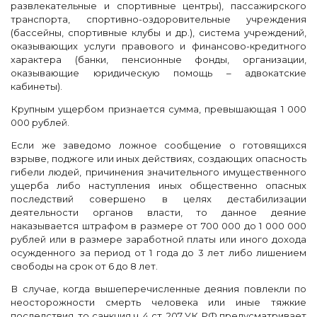
развлекательные и спортивные центры), пассажирского
транспорта, спортивно-оздоровительные учреждения
(бассейны, спортивные клубы и др.), система учреждений,
оказывающих услуги правового и финансово-кредитного
характера (банки, пенсионные фонды, организации,
оказывающие юридическую помощь – адвокатские
кабинеты).
Крупным ущербом признается сумма, превышающая 1 000
000 рублей.
Если же заведомо ложное сообщение о готовящихся
взрыве, поджоге или иных действиях, создающих опасность
гибели людей, причинения значительного имущественного
ущерба либо наступления иных общественно опасных
последствий совершено в целях дестабилизации
деятельности органов власти, то данное деяние
наказывается штрафом в размере от 700 000 до 1 000 000
рублей или в размере заработной платы или иного дохода
осужденного за период от 1 года до 3 лет либо лишением
свободы на срок от 6 до 8 лет.
В случае, когда вышеперечисленные деяния повлекли по
неосторожности смерть человека или иные тяжкие
последствия, то санкция ч. 4 ст. 207 УК РФ предусматривает