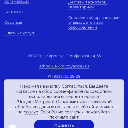
организации
Детский технопарк
"Кванториум"
Контакты
Сведения об организации
Сервисы
отдыха детей и их
оздоровлении
Платные услуги
610020, г. Киров, ул. Профсоюзная, 55
school28-kirov@yandex.ru
+7 (8332) 22-28-28
Нажимая на кнопку Согласиться, Вы даёте
согласие
на сбор cookie-файлов посредством
использования интернет-сервиса
"Яндекс.Метрика". Ознакомиться с политикой
Политика обработки персональных данных пользователей
обработки данных пользователей сайта можно
сайта
по
ссылке
. Если Вы не согласны, пожалуйста,
Политика в области защиты персональных данных
покиньте сайт
Создание сайта:
Принять