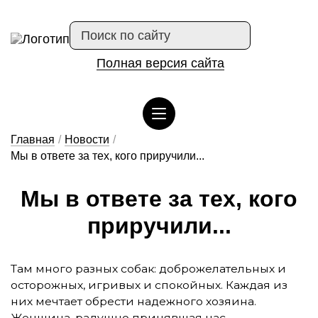
Полная версия сайта
Сведения об организации отдыха детей и их оздоровлении
Главная
/
Новости
/
Мы в ответе за тех, кого приручили...
Мы в от­ве­те за тех, ко­го
при­ру­чи­ли...
Там много разных собак: доброжелательных и
осторожных, игривых и спокойных. Каждая из
них мечтает обрести надежного хозяина.
Женщина, радушно принявшая нас,