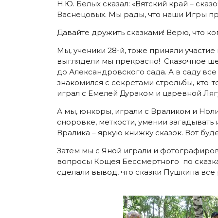
Н.Ю. Белых сказал: «Вятский край – сказ
Васнецовых. Мы рады, что наши Игры пр
Давайте дружить сказками! Верю, что ко
Мы, ученики 28-й, тоже приняли участи
выглядели мы прекрасно! Сказочное ше
до Александровского сада. А в саду все
знакомился с секретами стрельбы, кто-т
играл с Емелей Дураком и царевной Ляг
А мы, юнкоры, играли с Враликом и Нол
сноровке, меткости, умении загадывать и
Вралика – яркую книжку сказок. Вот бу
Затем мы с Яной играли и фотографиров
вопросы Кощея Бессмертного по сказка
сделали вывод, что сказки Пушкина все 