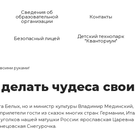
Сведения об
образовательной
Контакты
организации
Детский технопарк
Безопасный лицей
"Кванториум"
воими руками!
е­лать чу­де­са сво­и­
та Белых, но и министр культуры Владимир Мединский,
 прилетели гости из сказок многих стран: Германии, Ит
х уголков нашей матушки России: ярославская Царевна 
снецовская Снегурочка.