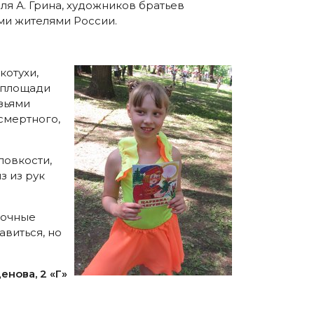
еля А. Грина, художников братьев
ми жителями России.
котухи,
 площади
зьями
смертного,
ловкости,
з из рук
зочные
виться, но
нова, 2 «Г»