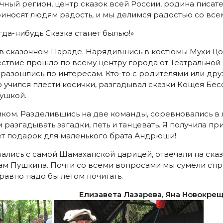
очный регион, центр сказок всей России, родина писат
иносят людям радость, и мы делимся радостью со все
гда-нибудь Сказка станет былью!»
е в сказочном Параде. Нарядившись в костюмы Мухи Цо
ствие прошло по всему центру города от Театральной
 разошлись по интересам. Кто-то с родителями или дру
о учился плести косички, разгадывал сказки Кощея Бес
ушкой.
иком. Разделившись на две команды, соревновались в 
 разгадывать загадки, петь и танцевать. Я получила при
дет подарок для маленького брата Андрюши!
ались с самой Шамаханской царицей, отвечали на ска
м Пушкина. Почти со всеми вопросами мы сумели спра
равно надо бы летом почитать.
Елизавета Лазарева, Яна Новокреще