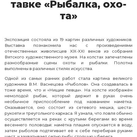
тавке «Ры­бал­ка, о­хо­
та»
Экспозиция состояла из 19 картин различных художников.
Выставка познакомила нас с произведениями
отечественных живописцев XIX-XXI веков из собрания
Вятского художественного музея. На холстах запечатлены
разнообразные сцены охоты и рыбалки. Полотна
выполнены в различных стилях искусства.
Одной из самых ранних работ стала картина великого
художника В.М. Васнецова «Рыболов». Она создавалась в
тоже время, что и «Нищие певцы». На холсте изображён
немолодой рыбак, который держит в руках очень
необычное приспособление под названием намётка.
Оказывается, оно состоит из сетевого мешка, шеста-
рукояти и треугольного каркаса. Я узнала, что ловля обычно
осуществляется на реках с крутыми берегами во время
весеннего половодья: намётка плашмя опускается в воду,
затем рыболов подтягивает её к себе перебирая руками
шест, и захватывает сетью рыбу, стоящую у берега.