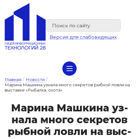
Версия для слабовидящих
Сведения об организации отдыха детей и их оздоровлении
Главная
/
Новости
/
Марина Машкина узнала много секретов рыбной ловли на
выставке «Рыбалка, охота»
Ма­ри­на Маш­ки­на уз­
на­ла мно­го сек­ре­тов
рыб­ной лов­ли на выс­