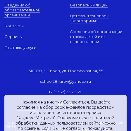
Сведения об
Безопасный лицей
образовательной
организации
Детский технопарк
"Кванториум"
Контакты
Сведения об организации
Сервисы
отдыха детей и их
оздоровлении
Платные услуги
610020, г. Киров, ул. Профсоюзная, 55
school28-kirov@yandex.ru
+7 (8332) 22-28-28
Нажимая на кнопку Согласиться, Вы даёте
согласие
на сбор cookie-файлов посредством
использования интернет-сервиса
"Яндекс.Метрика". Ознакомиться с политикой
Политика обработки персональных данных пользователей
обработки данных пользователей сайта можно
сайта
по
ссылке
. Если Вы не согласны, пожалуйста,
Политика в области защиты персональных данных