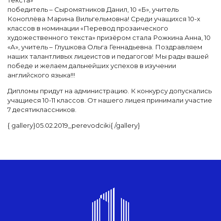
текста»
победитель – Сыромятников Данил, 10 «Б», учитель
Коноплёва Марина Вильгельмовна! Среди учащихся 10-х
классов в номинации «Перевод прозаического
художественного текста» призёром стала Рожкина Анна, 10
«А», учитель – Глушкова Ольга Геннадьевна. Поздравляем
наших талантливых лицеистов и педагогов! Мы рады вашей
победе и желаем дальнейших успехов в изучении
английского языка!!!
Дипломы придут на администрацию. К конкурсу допускались
учащиеся 10-11 классов. От нашего лицея принимали участие
7 десятиклассников.
{ gallery}05.02.2019_perevodciki{ /gallery}