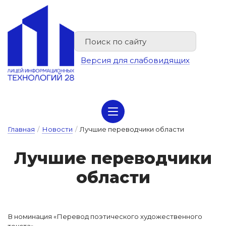
Версия для слабовидящих
Сведения об организации отдыха детей и их оздоровлении
Главная
/
Новости
/
Лучшие переводчики области
Луч­шие пе­ре­вод­чи­ки
об­ласти
В номинация «Перевод поэтического художественного