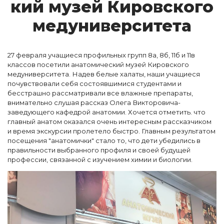
кий му­зей Ки­ров­ско­го
ме­ду­ни­вер­си­те­та
27 февраля учащиеся профильных групп 8а, 8б, 11б и 11в
классов посетили анатомический музей Кировского
медуниверситета. Надев белые халаты, наши учащиеся
почувствовали себя состоявшимися студентами и
бесстрашно рассматривали все влажные препараты,
внимательно слушая рассказ Олега Викторовича-
заведующего кафедрой анатомии. Хочется отметить. что
главный анатом оказался очень интересным рассказчиком
и время экскурсии пролетело быстро. Главным результатом
посещения "анатомички" стало то, что дети убедились в
правильности выбранного профиля и своей будущей
профессии, связанной с изучением химии и биологии.