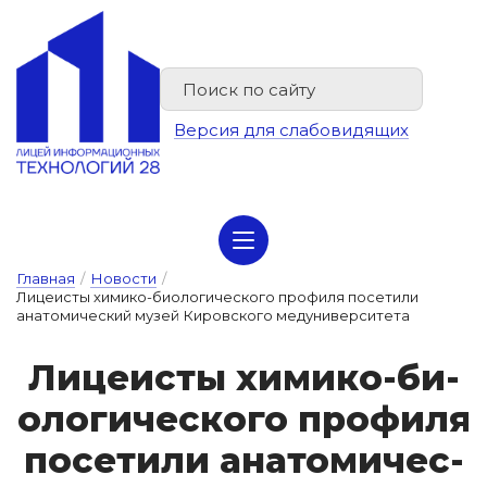
Версия для слабовидящих
Сведения об организации отдыха детей и их оздоровлении
Главная
/
Новости
/
Лицеисты химико-биологического профиля посетили
анатомический музей Кировского медуниверситета
Ли­це­ис­ты хи­ми­ко-би­
о­ло­ги­чес­ко­го про­фи­ля
по­се­ти­ли а­на­то­ми­чес­