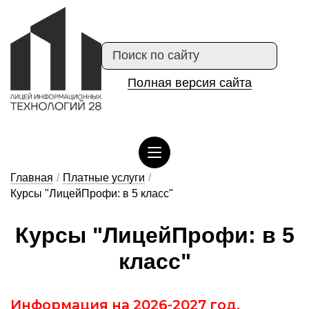
Полная версия сайта
Сведения об организации отдыха детей и их оздоровлении
Главная
/
Платные услуги
/
Курсы "ЛицейПрофи: в 5 класс"
Кур­сы "Ли­цей­Про­фи: в 5
класс"
Информация на 2026-2027 год.