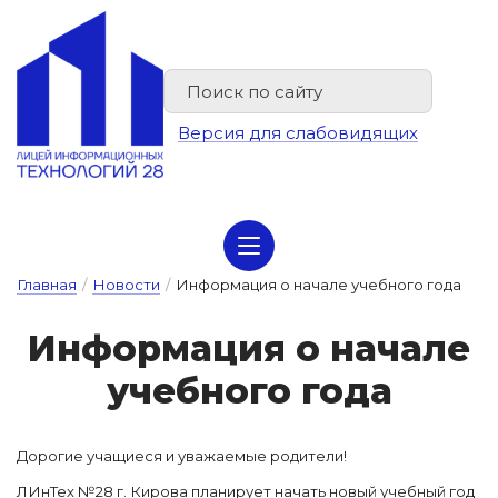
Версия для слабовидящих
Сведения об организации отдыха детей и их оздоровлении
Главная
/
Новости
/
Информация о начале учебного года
Ин­форма­ция о на­ча­ле
у­чеб­но­го го­да
Дорогие учащиеся и уважаемые родители!
ЛИнТех №28 г. Кирова планирует начать новый учебный год