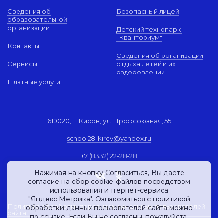
Сведения об
Безопасный лицей
образовательной
организации
Детский технопарк
"Кванториум"
Контакты
Сведения об организации
Сервисы
отдыха детей и их
оздоровлении
Платные услуги
610020, г. Киров, ул. Профсоюзная, 55
school28-kirov@yandex.ru
+7 (8332) 22-28-28
Нажимая на кнопку Согласиться, Вы даёте
согласие
на сбор cookie-файлов посредством
использования интернет-сервиса
"Яндекс.Метрика". Ознакомиться с политикой
Политика обработки персональных данных пользователей
обработки данных пользователей сайта можно
сайта
по
ссылке
. Если Вы не согласны, пожалуйста,