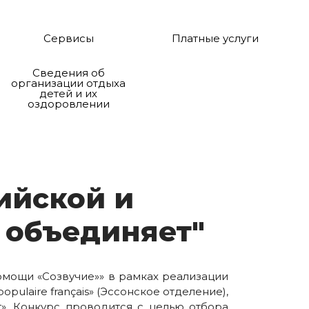
Сервисы
Платные услуги
Сведения об
организации отдыха
детей и их
оздоровлении
ий­ской и
объ­е­ди­ня­ет"
омощи «Созвучие»» в рамках реализации
ulaire français» (Эссонское отделение),
». Конкурс проводится с целью отбора