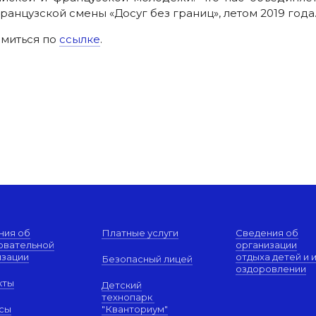
нцузской смены «Досуг без границ», летом 2019 года
омиться по
ссылке
.
ния об
Платные услуги
Сведения об
овательной
организации
изации
отдыха детей и 
Безопасный лицей
оздоровлении
кты
Детский
технопарк
сы
"Кванториум"