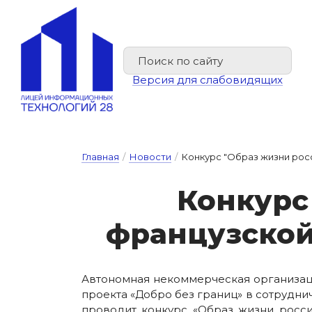
Версия для слабовидящих
Главная
/
Новости
/
Конкурс "Образ жизни рос
Кон­курс
фран­цуз­ской 
Автономная некоммерческая организаци
проекта «Добро без границ» в сотруднич
проводит конкурс «Образ жизни росси