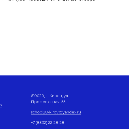
.
610020, г. Киров, ул.
Профсоюзная, 55
их
school28-kirov@yandex.ru
+7 (8332) 22-28-28