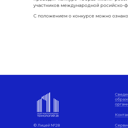
участников международной росийско-фра
С положением о конкурсе можно ознак
Сведе
образ
орган
Конта
© Лицей №28
Серви