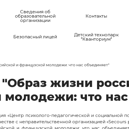
Сведения об
образовательной
Контакты
организации
Детский технопарк
Безопасный лицей
"Кванториум"
сийской и французской молодежи: что нас объединяет"
 "Об­раз жиз­ни рос­с
мо­ло­де­жи: что нас 
я «Центр психолого-педагогической и социальной п
естве с неправительственной организацией «Secours pop
йской и французской молодежи: что нас объединяет