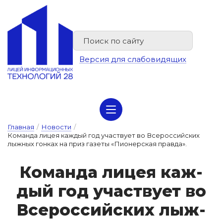
Версия для слабовидящих
Сведения об организации отдыха детей и их оздоровлении
Главная
/
Новости
/
Команда лицея каждый год участвует во Всероссийских
лыжных гонках на приз газеты «Пионерская правда».
Ко­ман­да ли­цея каж­
дый год у­час­тву­ет во
Все­рос­сий­ских лыж­