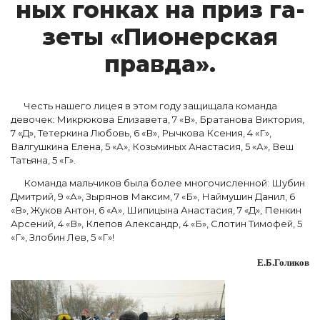
ных гон­ках на приз га­
зе­ты «Пи­о­нер­ская
прав­да».
Честь нашего лицея в этом году защищала команда
девочек: Микрюкова Елизавета, 7 «В», Братанова Виктория,
7 «Д», Тетеркина Любовь, 6 «В», Рычкова Ксения, 4 «Г»,
Валгушкина Елена, 5 «А», Козьминых Анастасия, 5 «А», Веш
Татьяна, 5 «Г».
Команда мальчиков была более многочисленной: Шубин
Дмитрий, 9 «А», Зырянов Максим, 7 «Б», Наймушин Данил, 6
«В», Жуков Антон, 6 «А», Шипицына Анастасия, 7 «Д», Пенкин
Арсений, 4 «В», Клепов Александр, 4 «Б», Слотин Тимофей, 5
«Г», Злобин Лев, 5 «Г»!
Е.Б.Голиков