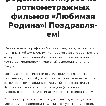
рот­ко­мет­ражных
филь­мов «Лю­би­мая
Ро­ди­на»! Поз­драв­ля­
ем!
Юные кинематографисты 7 «В» награждены дипломом и
памятным кубком ДЮЦ им. А. Невского за второе место в
конкурсе в номинации «Социальный ролик» за фильм
«Остаться человеком» (классный руководитель – Л.В.
Калугина)!
Команда поклонников кино 7 «Б» получила диплом и
памятный кубок ДЮЦ им. А. Невского за первое место в
конкурсе в номинации «Социальный ролик» за фильм
«Россия – страна, которой горжусь» (классный
руководитель – Т.В. Смолина)! Молодцы! Поздравляем!
Особенно приятно было получить награды из рук самого
Алексея Александровича Фоминых и услышать похвалу