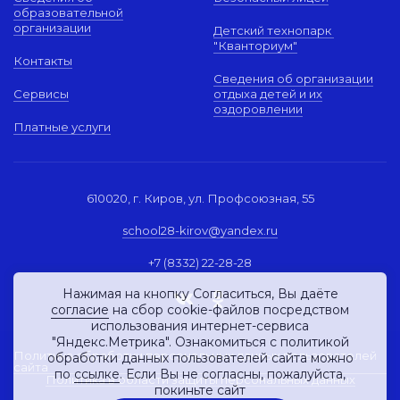
образовательной
организации
Детский технопарк
"Кванториум"
Контакты
Сведения об организации
Сервисы
отдыха детей и их
оздоровлении
Платные услуги
610020, г. Киров, ул. Профсоюзная, 55
school28-kirov@yandex.ru
+7 (8332) 22-28-28
Нажимая на кнопку Согласиться, Вы даёте
согласие
на сбор cookie-файлов посредством
использования интернет-сервиса
"Яндекс.Метрика". Ознакомиться с политикой
Политика обработки персональных данных пользователей
обработки данных пользователей сайта можно
сайта
по
ссылке
. Если Вы не согласны, пожалуйста,
Политика в области защиты персональных данных
покиньте сайт