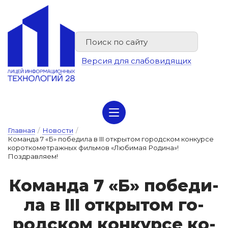
Версия для слабовидящих
Сведения об организации отдыха детей и их оздоровлении
Главная
/
Новости
/
Команда 7 «Б» победила в III открытом городском конкурсе
короткометражных фильмов «Любимая Родина»!
Поздравляем!
Ко­ман­да 7 «Б» по­бе­ди­
ла в III от­кры­том го­
род­ском кон­курсе ко­