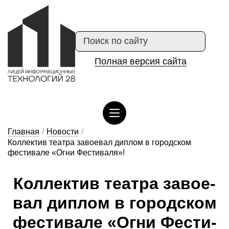
Полная версия сайта
Сведения об организации отдыха детей и их оздоровлении
Главная
/
Новости
/
Коллектив театра завоевал диплом в городском
фестивале «Огни Фестиваля»!
Кол­лектив те­ат­ра за­во­е­
вал дип­лом в го­род­ском
фес­ти­ва­ле «Ог­ни Фес­ти­