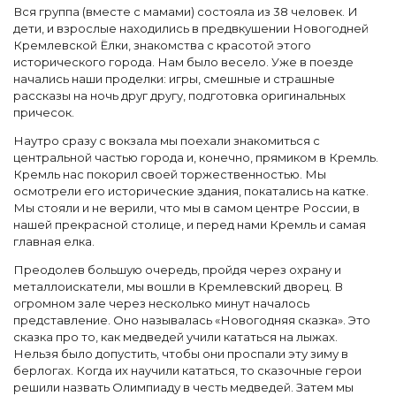
Вся группа (вместе с мамами) состояла из 38 человек. И
дети, и взрослые находились в предвкушении Новогодней
Кремлевской Ёлки, знакомства с красотой этого
исторического города. Нам было весело. Уже в поезде
начались наши проделки: игры, смешные и страшные
рассказы на ночь друг другу, подготовка оригинальных
причесок.
Наутро сразу с вокзала мы поехали знакомиться с
центральной частью города и, конечно, прямиком в Кремль.
Кремль нас покорил своей торжественностью. Мы
осмотрели его исторические здания, покатались на катке.
Мы стояли и не верили, что мы в самом центре России, в
нашей прекрасной столице, и перед нами Кремль и самая
главная елка.
Преодолев большую очередь, пройдя через охрану и
металлоискатели, мы вошли в Кремлевский дворец. В
огромном зале через несколько минут началось
представление. Оно называлась «Новогодняя сказка». Это
сказка про то, как медведей учили кататься на лыжах.
Нельзя было допустить, чтобы они проспали эту зиму в
берлогах. Когда их научили кататься, то сказочные герои
решили назвать Олимпиаду в честь медведей. Затем мы