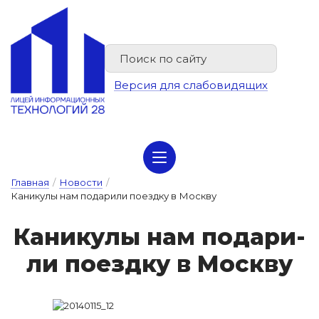
Версия для слабовидящих
Сведения об организации отдыха детей и их оздоровлении
Главная
/
Новости
/
Каникулы нам подарили поездку в Москву
Ка­ни­ку­лы нам по­да­ри­
ли по­ез­дку в Мос­кву