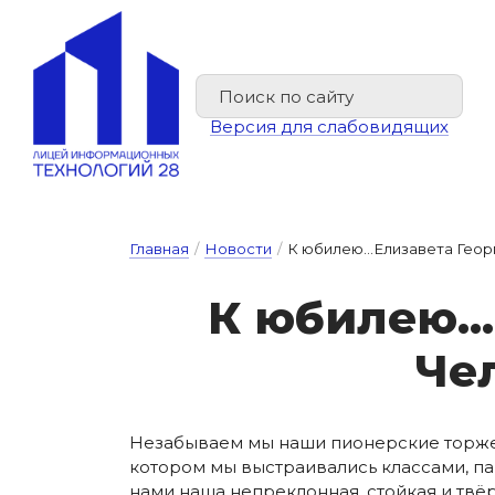
Версия для слабовидящих
Главная
/
Новости
/
К юбилею...Елизавета Геор
К ю­би­лею...
Че­
Незабываем мы наши пионерские торжес
котором мы выстраивались классами, па
нами наша непреклонная, стойкая и твё