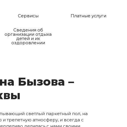
Сервисы
Платные услуги
Сведения об
организации отдыха
детей и их
оздоровлении
­на Бы­зо­ва –
к­вы
пывающий светлый паркетный пол, на
 и трепетную атмосферу, и всегда с
 терпеливо делилась с нами своими