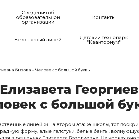
Сведения об
образовательной
Контакты
организации
Детский технопарк
Безопасный лицей
"Кванториум"
гиевна Бызова – Человек с большой буквы
Е­ли­за­ве­та Ге­ор­ги­ев
ло­век с боль­шой бу
твенные линейки на втором этаже школы, тот поскри
радную форму, алые галстуки, белые банты, волнующую
рдая в решениях Елизавета Георгиевна. На уроках она