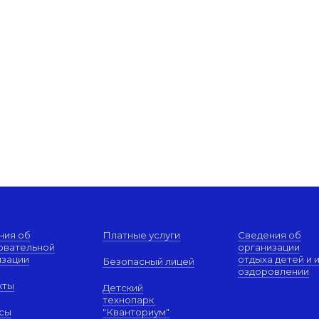
ния об
Платные услуги
Сведения об
овательной
организации
изации
отдыха детей и 
Безопасный лицей
оздоровлении
кты
Детский
технопарк
сы
"Кванториум"