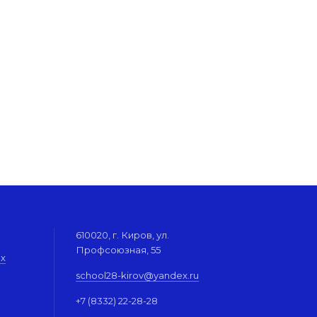
610020, г. Киров, ул.
Профсоюзная, 55
их
school28-kirov@yandex.ru
+7 (8332) 22-28-28