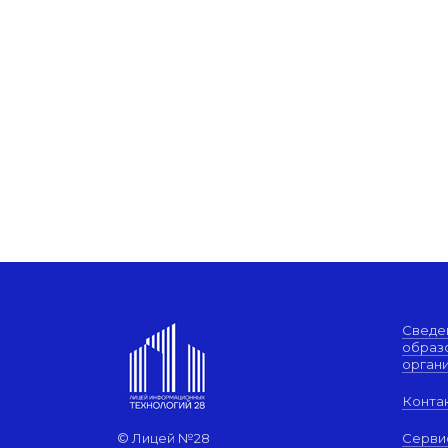
Сведе
образ
орган
Конта
© Лицей №28
Серви