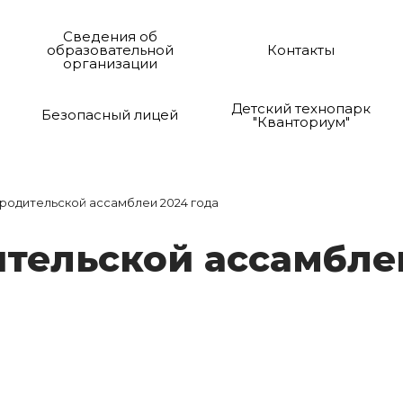
Сведения об
образовательной
Контакты
организации
Детский технопарк
Безопасный лицей
"Кванториум"
родительской ассамблеи 2024 года
и­тель­ской ас­сам­бл