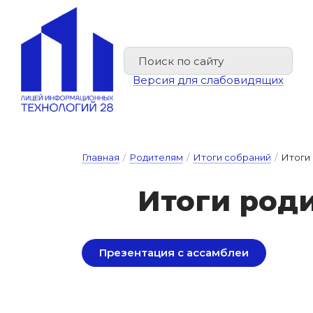
Версия для слабовидящих
Главная
/
Родителям
/
Итоги собраний
/
Итоги 
И­то­ги ро­д
Презентация с ассамблеи