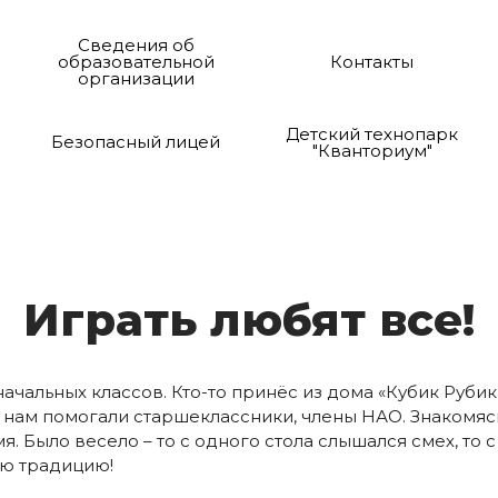
Сведения об
образовательной
Контакты
организации
Детский технопарк
Безопасный лицей
"Кванториум"
Иг­рать лю­бят все!
начальных классов. Кто-то принёс из дома «Кубик Рубик
ы, нам помогали старшеклассники, члены НАО. Знакомяс
. Было весело – то с одного стола слышался смех, то с
ую традицию!