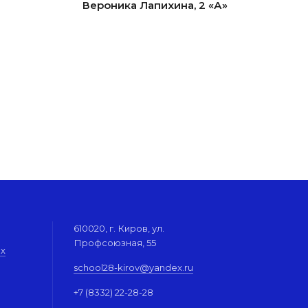
Вероника Лапихина, 2 «А»
610020, г. Киров, ул.
Профсоюзная, 55
их
school28-kirov@yandex.ru
+7 (8332) 22-28-28