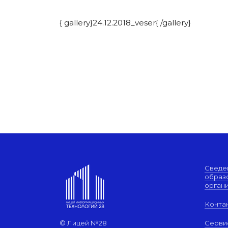
{ gallery}24.12.2018_veser{ /gallery}
Сведе
образ
орган
Конта
© Лицей №28
Серви