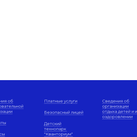
ния об
Платные услуги
Сведения об
овательной
организации
изации
отдыха детей и 
Безопасный лицей
оздоровлении
кты
Детский
технопарк
сы
"Кванториум"