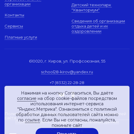
организации
Детский технопарк
"Кванториум"
Контакты
Сведения об организации
Сервисы
отдыха детей и их
оздоровлении
Платные услуги
610020, г. Киров, ул. Профсоюзная, 55
school28-kirov@yandex.ru
+7 (8332) 22-28-28
Нажимая на кнопку Согласиться, Вы даёте
согласие
на сбор cookie-файлов посредством
использования интернет-сервиса
"Яндекс.Метрика". Ознакомиться с политикой
Политика обработки персональных данных пользователей
обработки данных пользователей сайта можно
сайта
по
ссылке
. Если Вы не согласны, пожалуйста,
Политика в области защиты персональных данных
покиньте сайт
Создание сайта:
Принять