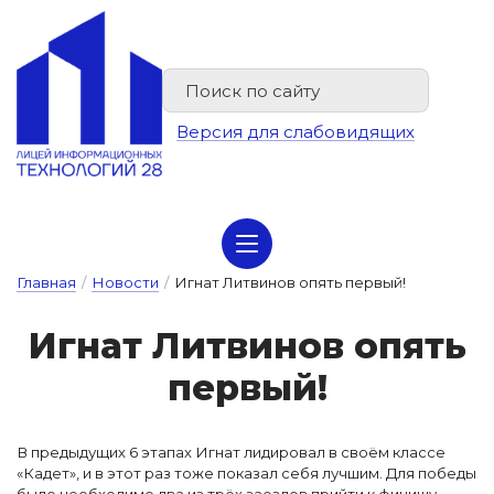
Версия для слабовидящих
Сведения об организации отдыха детей и их оздоровлении
Главная
/
Новости
/
Игнат Литвинов опять первый!
Иг­нат Лит­ви­нов о­пять
пер­вый!
В предыдущих 6 этапах Игнат лидировал в своём классе
«Кадет», и в этот раз тоже показал себя лучшим. Для победы