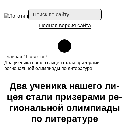
Полная версия сайта
Сведения об организации отдыха детей и их оздоровлении
Главная
/
Новости
/
Два ученика нашего лицея стали призерами
региональной олимпиады по литературе
Два у­че­ни­ка на­ше­го ли­
цея ста­ли при­зе­ра­ми ре­
ги­о­наль­ной о­лим­пи­а­ды
по ли­те­ра­ту­ре