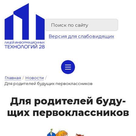
Версия для слабовидящих
Сведения об организации отдыха детей и их оздоровлении
Главная
/
Новости
/
Для родителей будущих первоклассников
Для ро­ди­те­лей бу­ду­
щих пер­воклас­сни­ков