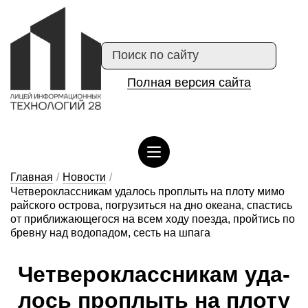
Полная версия сайта
Сведения об организации отдыха детей и их оздоровлении
Главная
/
Новости
/
Четвероклассникам удалось проплыть на плоту мимо
райского острова, погрузиться на дно океана, спастись
от приближающегося на всем ходу поезда, пройтись по
бревну над водопадом, сесть на шпага
Чет­ве­рок­лас­сни­кам у­да­
лось проп­лыть на пло­ту