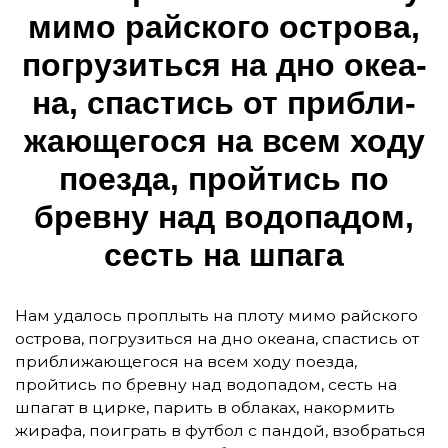
ми­мо рай­ско­го ос­тро­ва,
пог­ру­зить­ся на дно о­ке­а­
на, спас­тись от приб­ли­
жа­ю­ще­го­ся на всем хо­ду
по­ез­да, прой­тись по
брев­ну над во­до­па­дом,
сесть на шпа­га
Нам удалось проплыть на плоту мимо райского
острова, погрузиться на дно океана, спастись от
приближающегося на всем ходу поезда,
пройтись по бревну над водопадом, сесть на
шпагат в цирке, парить в облаках, накормить
жирафа, поиграть в футбол с пандой, взобраться