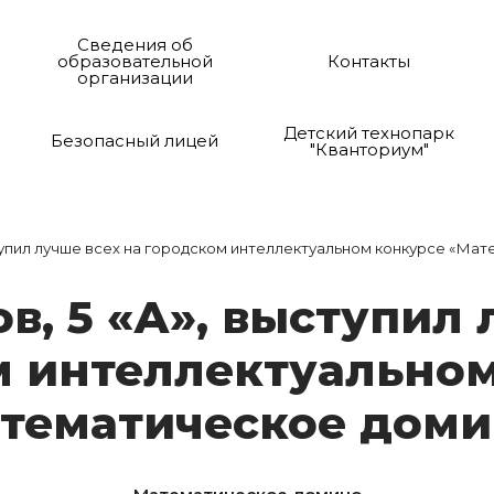
Сведения об
образовательной
Контакты
организации
Детский технопарк
Безопасный лицей
"Кванториум"
тупил лучше всех на городском интеллектуальном конкурсе «Ма
ов, 5 «А», выс­ту­пил
м ин­теллек­ту­аль­но
те­ма­ти­чес­кое до­ми