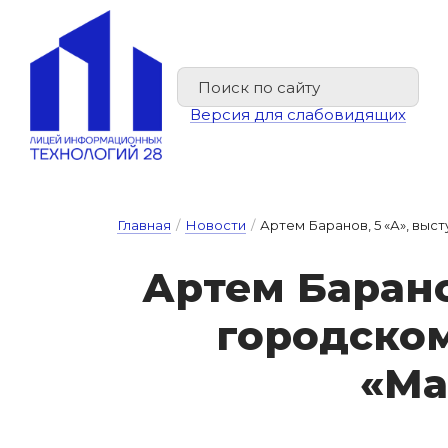
Версия для слабовидящих
Главная
/
Новости
/
Артем Баранов, 5 «А», выс
Ар­тем Ба­ра­н
го­род­ско
«Ма­