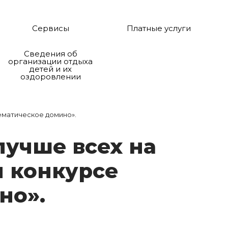
Сервисы
Платные услуги
Сведения об
организации отдыха
детей и их
оздоровлении
тематическое домино».
 луч­ше всех на
м кон­курсе
­но».