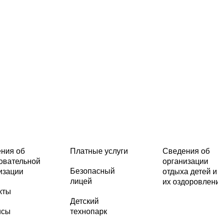
ния об
Платные услуги
Сведения об
овательной
организации
Безопасный
изации
отдыха детей и
лицей
их оздоровлен
кты
Детский
исы
технопарк