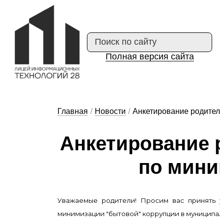
Полная версия сайта
Главная
/
Новости
/
Анкетирование родител
Ан­ке­ти­ро­ва­ние
по ми­ни
Уважаемые родители! Просим вас принять 
минимизации "бытовой" коррупции в муниципа