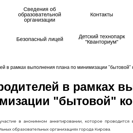
Сведения об
образовательной
Контакты
организации
Детский технопарк
Безопасный лицей
"Кванториум"
ей в рамках выполнения плана по минимизации "бытовой" 
 ро­ди­те­лей в рам­ках в
­ми­за­ции "бы­то­вой" к
участие в анонимном анкетировании, которое проводится 
льных образовательных организациях города Кирова.