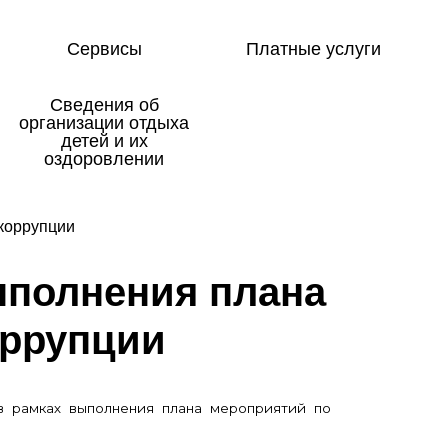
Сервисы
Платные услуги
Сведения об
организации отдыха
детей и их
оздоровлении
коррупции
ы­пол­не­ния пла­на
ор­рупции
в рамках выполнения плана мероприятий по