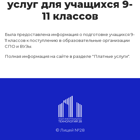
ус­луг для у­ча­щих­ся 9-
11 клас­сов
Была предоставлена информация о подготовке учащихся 9-
11 классов к пос­тупле­нию в об­ра­зо­ва­тель­ные ор­га­ни­за­ции
СПО и ВУ­Зы.
Полная информация на сайте в разделе "Платные услуги".
© Лицей №28