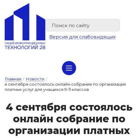
Версия для слабовидящих
Сведения об организации отдыха детей и их оздоровлении
Главная
/
Новости
/
4 сентября состоялось онлайн собрание по организации
платных услуг для учащихся 9-11 классов
4 сен­тября сос­то­я­лось
он­лайн соб­ра­ние по
ор­га­ни­за­ции плат­ных