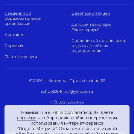
Сведения об
Безопасный лицей
образовательной
организации
Детский технопарк
"Кванториум"
Контакты
Сведения об организации
Сервисы
отдыха детей и их
оздоровлении
Платные услуги
610020, г. Киров, ул. Профсоюзная, 55
school28-kirov@yandex.ru
+7 (8332) 22-28-28
Нажимая на кнопку Согласиться, Вы даёте
согласие
на сбор cookie-файлов посредством
использования интернет-сервиса
"Яндекс.Метрика". Ознакомиться с политикой
Политика обработки персональных данных пользователей