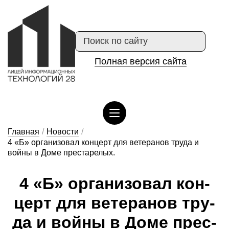
Полная версия сайта
Сведения об организации отдыха детей и их оздоровлении
Главная
/
Новости
/
4 «Б» организовал концерт для ветеранов труда и
войны в Доме престарелых.
4 «Б» ор­га­ни­зо­вал кон­
церт для ве­те­ра­нов тру­
да и вой­ны в До­ме прес­