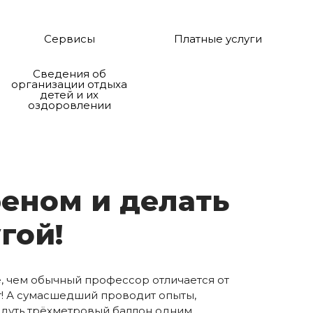
Сервисы
Платные услуги
Сведения об
организации отдыха
детей и их
оздоровлении
фе­ном и де­лать
­гой!
е, чем обычный профессор отличается от
ет! А сумасшедший проводит опыты,
адуть трёхметровый баллон одним