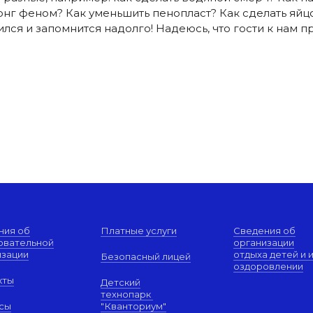
понг феном? Как уменьшить пенопласт? Как сделать яй
ился и запомнится надолго! Надеюсь, что гости к нам пр
ния об
Платные услуги
Сведения об
овательной
организации
изации
отдыха детей и 
Безопасный лицей
оздоровлении
кты
Детский
технопарк
сы
"Кванториум"