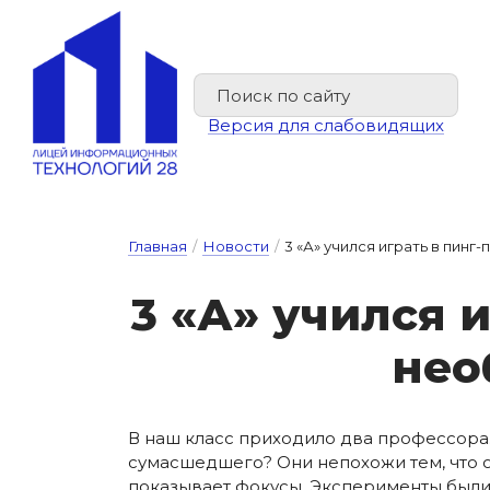
Версия для слабовидящих
Главная
/
Новости
/
3 «А» учился играть в пинг
3 «А» у­чил­ся 
не­о
В наш класс приходило два профессора.
сумасшедшего? Они непохожи тем, что о
показывает фокусы. Эксперименты были 