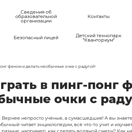
Сведения об
образовательной
Контакты
организации
Детский технопарк
Безопасный лицей
"Кванториум"
-понг феном и делать необычные очки с радугой!
иг­рать в пинг-понг 
­быч­ные оч­ки с ра­ду
 Вернее непросто учёные, а сумасшедшие! А вы знает
бычный читает энциклопедии, всё что-то учит и изуча
разные, например: как сделать водяной смерч? Как н