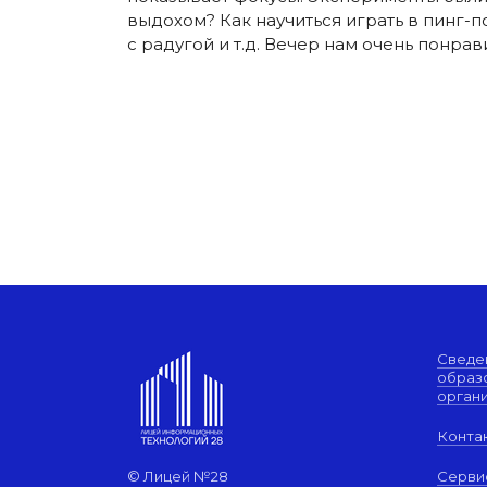
выдохом? Как научиться играть в пинг-
с радугой и т.д. Вечер нам очень понрав
Сведе
образ
орган
Конта
© Лицей №28
Серви