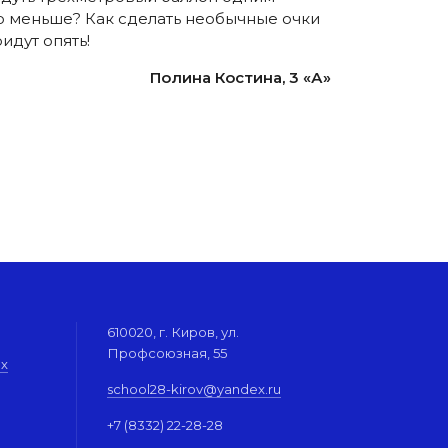
цо меньше? Как сделать необычные очки
идут опять!
Полина Костина, 3 «А»
610020, г. Киров, ул.
Профсоюзная, 55
их
school28-kirov@yandex.ru
+7 (8332) 22-28-28