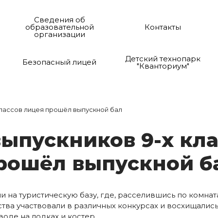
Сведения об
образовательной
Контакты
организации
Детский технопарк
Безопасный лицей
"Кванториум"
 классов лицея прошёл выпускной бал
вы­пус­кни­ков 9-х кл
ро­шёл вы­пус­кной б
али на туристическую базу, где, расселившись по комна
ва участвовали в различных конкурсах и восхищались
воде на лодках и костер.