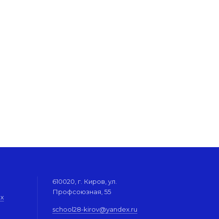
610020, г. Киров, ул.
Профсоюзная, 55
их
school28-kirov@yandex.ru