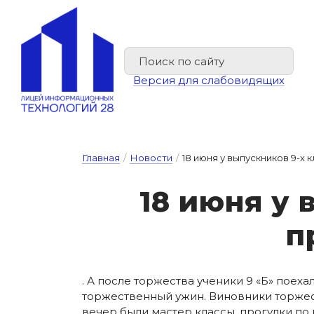
Версия для слабовидящих
Главная
/
Новости
/
18 июня у выпускников 9-х
18 и­ю­ня у 
п
. А после торжества ученики 9 «Б» поех
торжественный ужин. Виновники торжест
вечер были мастер классы, прогулки по 