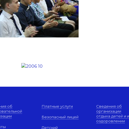
ния об
Платные услуги
Сведения об
овательной
организации
изации
отдыха детей и 
Безопасный лицей
оздоровлении
кты
Детский