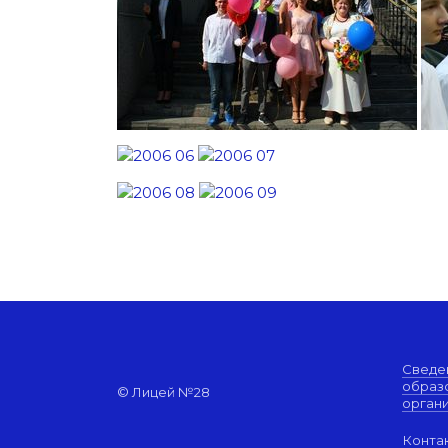
Сведе
образ
© Лицей №28
орган
Конта