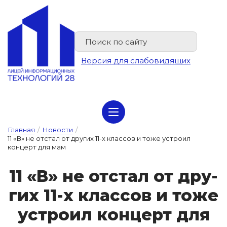
Версия для слабовидящих
Сведения об организации отдыха детей и их оздоровлении
Главная
/
Новости
/
11 «В» не отстал от других 11-х классов и тоже устроил
концерт для мам
11 «В» не от­стал от дру­
гих 11-х клас­сов и то­же
ус­тро­ил кон­церт для